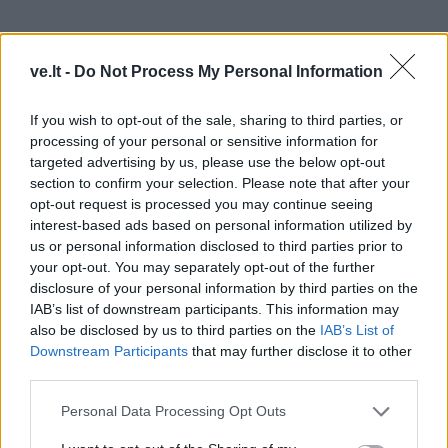
ve.lt -
Do Not Process My Personal Information
O štai vasarą būna atostogos. Tada ji niekur neina,
If you wish to opt-out of the sale, sharing to third parties, or
processing of your personal or sensitive information for
kiauras dienas mezga, skalbia ir šluosto dulkes. Kieme
targeted advertising by us, please use the below opt-out
šurmuliuoja vaikai ir šunys. Už sienos riejasi kaimynai.
section to confirm your selection. Please note that after your
Pro langą vidun braunasi medžių šešėliai, iš
opt-out request is processed you may continue seeing
interest-based ads based on personal information utilized by
kaimynystės tvoskia troškintais kopūstais. Ak, vasara.
us or personal information disclosed to third parties prior to
your opt-out. You may separately opt-out of the further
Kartą mergina netgi nuvažiavo į kurortus. Jūra buvo
disclosure of your personal information by third parties on the
tamsiai pilka, beveik mėlyna, o smėlis – gelsvas. Ji
IAB’s list of downstream participants. This information may
tikėjosi visai ne tokių spalvų, todėl gerokai nusivylė.
also be disclosed by us to third parties on the
IAB’s List of
Downstream Participants
that may further disclose it to other
Negana to, žmonių knibždėlyne dauguma buvo dar ir
third parties.
nuogi. Užkandinėje – kopų papėdėje, netoli viešųjų
Personal Data Processing Opt Outs
tualetų, – kur čeburekų kvapas tvyrojo toks sodrus,
kad nors imk ir atsikąsk, įkyriai priskreto kažkoks