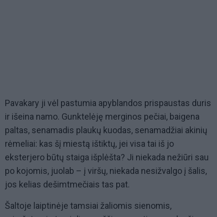
Pavakary ji vėl pastumia apyblandos prispaustas duris
ir išeina namo. Gunktelėję merginos pečiai, baigena
paltas, senamadis plaukų kuodas, senamadžiai akinių
rėmeliai: kas šį miestą ištiktų, jei visa tai iš jo
eksterjero būtų staiga išplėšta? Ji niekada nežiūri sau
po kojomis, juolab – į viršų, niekada nesižvalgo į šalis,
jos kelias dešimtmečiais tas pat.
Šaltoje laiptinėje tamsiai žaliomis sienomis,