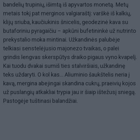
bandelių trupinių, išimtą iš apyvartos monetą. Metų
metais tokį pat merginos valgiaraštį: varškė iš kalkių,
klijų sriuba, kaučiukinis šnicelis, geodezinė kava su
butaforiniu pyragaičiu – apkūni bufetininkė už nutrinto
prekystalio moka mintinai. Užkandinės palubėje
telkiasi senstelėjusio majonezo tvaikas, o palei
grindis lengvas skerspūtys draiko pigaus vyno kvapelį.
Kai tuodu dvakai sumiš ties stalviršiais, užkandinę
teks uždaryti. O kol kas... Aliuminio šaukštelis neria į
kavą, mergina abejingai skandina cukrų, praeivių kojos
už puslangių atkakliai trypia jau ir šiaip ištežusį sniegą.
Pastogėje tuštinasi balandžiai.