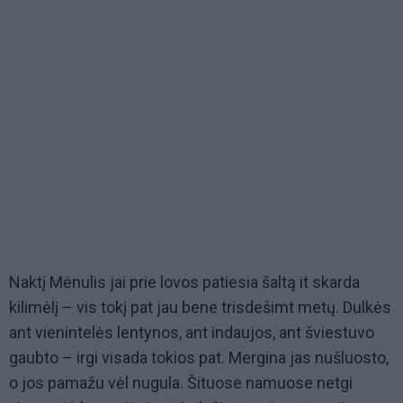
Naktį Mėnulis jai prie lovos patiesia šaltą it skarda
kilimėlį – vis tokį pat jau bene trisdešimt metų. Dulkės
ant vienintelės lentynos, ant indaujos, ant šviestuvo
gaubto – irgi visada tokios pat. Mergina jas nušluosto,
o jos pamažu vėl nugula. Šituose namuose netgi