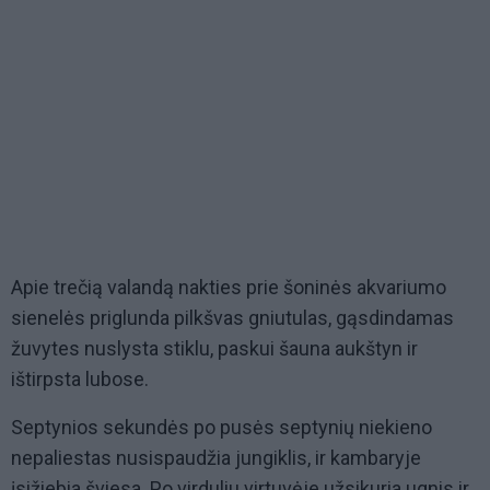
Apie trečią valandą nakties prie šoninės akvariumo
sienelės priglunda pilkšvas gniutulas, gąsdindamas
žuvytes nuslysta stiklu, paskui šauna aukštyn ir
ištirpsta lubose.
Septynios sekundės po pusės septynių niekieno
nepaliestas nusispaudžia jungiklis, ir kambaryje
įsižiebia šviesa. Po virduliu virtuvėje užsikuria ugnis ir