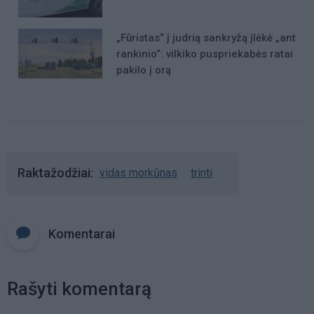
„Fūristas“ į judrią sankryžą įlėkė „ant
rankinio“: vilkiko puspriekabės ratai
pakilo į orą
Raktažodžiai
vidas morkūnas
trinti
Komentarai
Rašyti komentarą