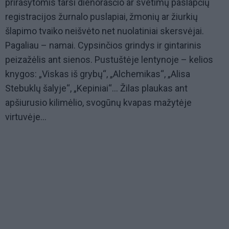
prirašytomis tarsi dienoraščio ar svetimų paslapčių
registracijos žurnalo puslapiai, žmonių ar žiurkių
šlapimo tvaiko neišvėto net nuolatiniai skersvėjai.
Pagaliau – namai. Cypsinčios grindys ir gintarinis
peizažėlis ant sienos. Pustuštėje lentynoje – kelios
knygos: „Viskas iš grybų“, „Alchemikas“, „Alisa
Stebuklų šalyje“, „Kepiniai“... Žilas plaukas ant
apšiurusio kilimėlio, svogūnų kvapas mažytėje
virtuvėje...