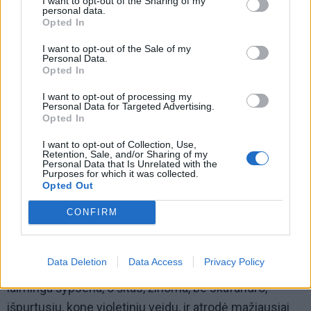
I want to opt-out of the Sharing of my
personal data.
vyriškis, greičiausiai iškrypėlis: ar jums nieko
Opted In
neatsitiko? Gal galėčiau kuo padėti? Be to, ją smarkiai
I want to opt-out of the Sale of my
erzino perdėtai mandagi padavėja, iki gyvuonies
Personal Data.
Opted In
nubrūžintas linoleumas ir trankomos durys. Itin
masyvus storulis prie gretimo staliuko švilpė,
I want to opt-out of processing my
Personal Data for Targeted Advertising.
švogždė, girgždėjo ir šnypštė, o atokvėpio akimirkomis
Opted In
visus aplink kalbino. Mergina išėjo nė nebaigusi
I want to opt-out of Collection, Use,
užkandžiauti. Prie užeigos kampo, viena ranka
Retention, Sale, and/or Sharing of my
Personal Data that Is Unrelated with the
atsirėmęs į skarda aptaisytą sieną, stovėjo kažkoks
Purposes for which it was collected.
Opted Out
vyras ir skausmingai vėmė. Kai pakėlė į merginą akis,
ši krūptelėjo. Būtų galėjusi prisiekti, kad mato
CONFIRM
kosmonautą, kurį prieš septyniolika metų patyliukais,
niekam nežinant, beviltiškai mylėjo. Tik anas, iš pašto
Data Deletion
Data Access
Privacy Policy
ženklo, buvo su skafandru, iš po kurio gaubto švietė
laiminga šypsena, o šitas, žinoma, be skafandro,
išpurtusiu, kone violetiniu veidu, ir atrodė mažiausiai