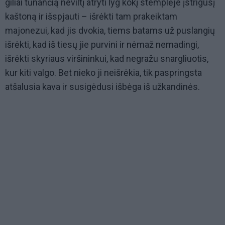
giliai tūnančią neviltį atryti lyg kokį stemplėje įstrigusį
kaštoną ir išspjauti – išrėkti tam prakeiktam
majonezui, kad jis dvokia, tiems batams už puslangių
išrėkti, kad iš tiesų jie purvini ir nėmaž nemadingi,
išrėkti skyriaus viršininkui, kad negražu snargliuotis,
kur kiti valgo. Bet nieko ji neišrėkia, tik paspringsta
atšalusia kava ir susigėdusi išbėga iš užkandinės.