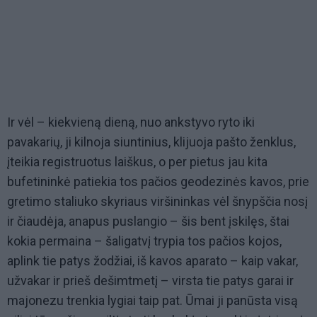
Ir vėl – kiekvieną dieną, nuo ankstyvo ryto iki
pavakarių, ji kilnoja siuntinius, klijuoja pašto ženklus,
įteikia registruotus laiškus, o per pietus jau kita
bufetininkė patiekia tos pačios geodezinės kavos, prie
gretimo staliuko skyriaus viršininkas vėl šnypščia nosį
ir čiaudėja, anapus puslangio – šis bent įskilęs, štai
kokia permaina – šaligatvį trypia tos pačios kojos,
aplink tie patys žodžiai, iš kavos aparato – kaip vakar,
užvakar ir prieš dešimtmetį – virsta tie patys garai ir
majonezu trenkia lygiai taip pat. Ūmai ji panūsta visą