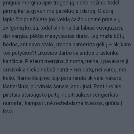
įmigusi mergina apie tragediją nieko nežino, todėl
pirmą kartą gyvenime pavėluoja į darbą. Giedrą
lapkričio priešpietę jos veidą čaižo ugninė praeivių
žvilgsnių kruša, todėl slinkina dar labiau susigūžusi,
dar vargiau plėšia masyviąsias duris. Lyg maža būtų
bėdos, ant savo stalo ji randa pamerkta gėlių – ak, kam
tos patyčios?! Likusios darbo valandos praslenka
kančioje. Pietauti mergina, žinoma, neina. Į pavakarę ji
susivokia nieko nebežinanti – nei datų, nei vardų, nei
kelio. Namo šiaip ne taip parsiranda tik vėlai vakare,
išsitaršiusi, purvinais šonais, apdujusi. Pastirusiais
pirštais atsisagsto paltą, nusitraukusi vengierkas
numeta į kampą ir, nė nežiebdama šviesos, griūna į
lovą.