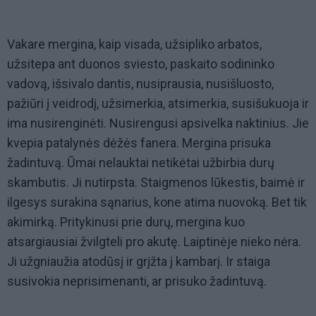
Vakare mergina, kaip visada, užsipliko arbatos,
užsitepa ant duonos sviesto, paskaito sodininko
vadovą, išsivalo dantis, nusiprausia, nusišluosto,
pažiūri į veidrodį, užsimerkia, atsimerkia, susišukuoja ir
ima nusirenginėti. Nusirengusi apsivelka naktinius. Jie
kvepia patalynės dėžės fanera. Mergina prisuka
žadintuvą. Ūmai nelauktai netikėtai užbirbia durų
skambutis. Ji nutirpsta. Staigmenos lūkestis, baimė ir
ilgesys surakina sąnarius, kone atima nuovoką. Bet tik
akimirką. Pritykinusi prie durų, mergina kuo
atsargiausiai žvilgteli pro akutę. Laiptinėje nieko nėra.
Ji užgniaužia atodūsį ir grįžta į kambarį. Ir staiga
susivokia neprisimenanti, ar prisuko žadintuvą.