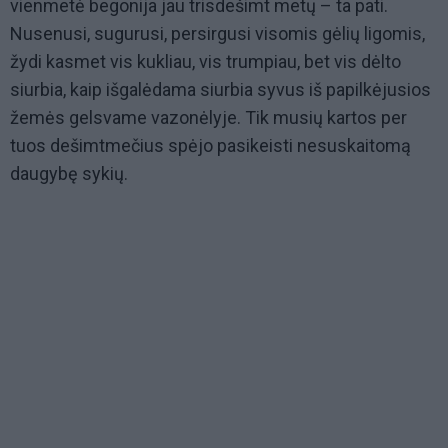
vienmetė begonija jau trisdešimt metų – ta pati.
Nusenusi, sugurusi, persirgusi visomis gėlių ligomis,
žydi kasmet vis kukliau, vis trumpiau, bet vis dėlto
siurbia, kaip išgalėdama siurbia syvus iš papilkėjusios
žemės gelsvame vazonėlyje. Tik musių kartos per
tuos dešimtmečius spėjo pasikeisti nesuskaitomą
daugybę sykių.