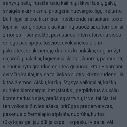
senyvų paltų, nusišėrusių kailinių, iškvaršusių galvų,
snaigės akimirksniu prisigeria nuovargio, ligų, irzlumo.
Balti ilgai išlieka tik miškai, neišbrendami laukai ir tokie
lopiniai, kurių nepasiekia kaminų suodžiai, automobiliai,
žmonės ir šunys. Bet pavasariop ir ten atsiveria visos
sniego paslaptys: tuščios, dvokiančios pieno
pakuotės, suakmenėję duonos kriaukšliai, suglamžyti
cigarečių pakeliai, higieniniai įklotai, žinoma, panaudoti;
vienur išnyra graudūs eglutės griaučiai, kitur – vargani
dviračio kaulai, ir visa tai lieka voliotis iki kito rudens, iki
kitos žiemos. Aišku, kažką ištąsys vaikigaliai, kažką
surinks kiemsargis, bet įsisuks į perpildytus šiukšlių
konteinerius vėjas, praūš sąvartynu, ir vėl tai čia, tai
ten voliosis žuvies ašaka, prirūgęs prezervatyvas,
pasenusio žemėlapio atplaiša, nuorūka, kurios
rūkytojas gal jau dūlija kape – o paskui visa tai vėl