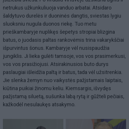
netrukus užkunkuliuoja vanduo arbatai. Atsidaro
šaldytuvo durelės ir duoninės dangtis, sviestas lygiu
sluoksniu nugula duonos riekę. Tuo metu
prieškambaryje nuplikęs šepetys stropiai blizgina
batus, o juodasis paltas rankovėmis trina vakarykščiai
išpurvintus šonus. Kambaryje vėl nusispaudžia
jungiklis. Ji lieka gulėti tamsoje, vos vos prasimerkusi,
vos vos prasižiojusi. Atsirakinusios buto durys
paslaugiai išleidžia paltą ir batus, tada vėl užsitrenkia.
Jie slenka žemyn nuo vaikystės pažįstamais laiptais,
kiūtina puikiai žinomu keliu. Kiemsargis, išvydęs
pažįstamą siluetą, sušunka labą rytą ir gūžteli pečiais,
kažkodėl nesulaukęs atsakymo.