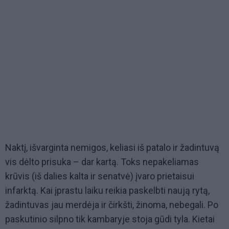
Naktį, išvarginta nemigos, keliasi iš patalo ir žadintuvą
vis dėlto prisuka – dar kartą. Toks nepakeliamas
krūvis (iš dalies kalta ir senatvė) įvaro prietaisui
infarktą. Kai įprastu laiku reikia paskelbti naują rytą,
žadintuvas jau merdėja ir čirkšti, žinoma, nebegali. Po
paskutinio silpno tik kambaryje stoja gūdi tyla. Kietai