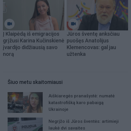
Į Klaipėdą iš emigracijos
Jūros šventę anksčiau
grįžusi Karina Kučinskienė
puošęs Anatolijus
įvardijo didžiausią savo
Klemencovas: gal jau
norą
užtenka
Šiuo metu skaitomiausi
Aiškiaregės pranašystė: numatė
katastrofišką karo pabaigą
Ukrainoje
Negrįžo iš Jūros šventės: artimieji
laukė dvi savaites