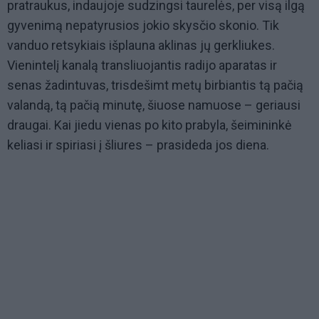
pratraukus, indaujoje sudzingsi taurelės, per visą ilgą
gyvenimą nepatyrusios jokio skysčio skonio. Tik
vanduo retsykiais išplauna aklinas jų gerkliukes.
Vienintelį kanalą transliuojantis radijo aparatas ir
senas žadintuvas, trisdešimt metų birbiantis tą pačią
valandą, tą pačią minutę, šiuose namuose – geriausi
draugai. Kai jiedu vienas po kito prabyla, šeimininkė
keliasi ir spiriasi į šliures – prasideda jos diena.