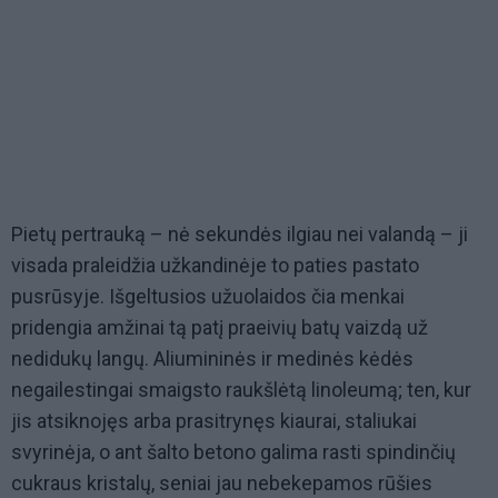
Pietų pertrauką – nė sekundės ilgiau nei valandą – ji
visada praleidžia užkandinėje to paties pastato
pusrūsyje. Išgeltusios užuolaidos čia menkai
pridengia amžinai tą patį praeivių batų vaizdą už
nedidukų langų. Aliumininės ir medinės kėdės
negailestingai smaigsto raukšlėtą linoleumą; ten, kur
jis atsiknojęs arba prasitrynęs kiaurai, staliukai
svyrinėja, o ant šalto betono galima rasti spindinčių
cukraus kristalų, seniai jau nebekepamos rūšies