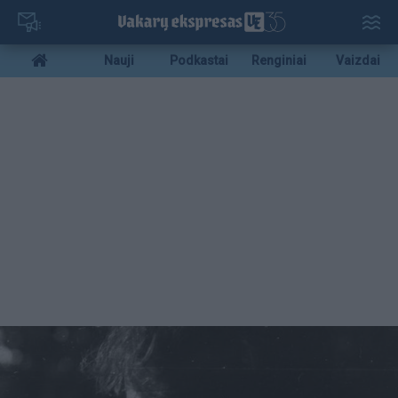
Pereiti
į
pagrindinį
Mobile
Nauji
Podkastai
Renginiai
Vaizdai
turinį
menu
bottom