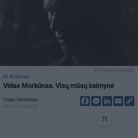
© Vitalijaus Šopio nuotr.
Archyvas
Vidas Morkūnas. Visų mūsų kaimynė
Facebook
Messenger
LinkedIn
Email
C
Vidas Morkūnas
L
2013-07-08 22:22