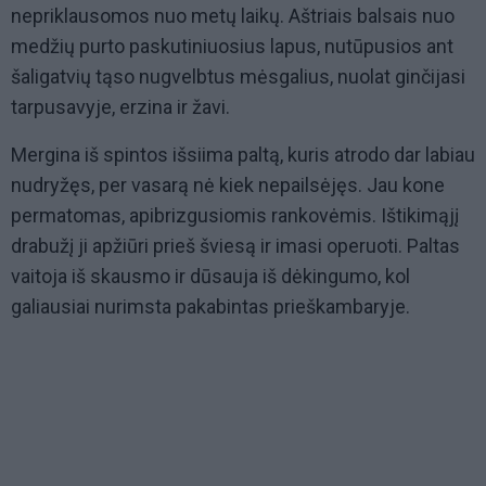
nepriklausomos nuo metų laikų. Aštriais balsais nuo
medžių purto paskutiniuosius lapus, nutūpusios ant
šaligatvių tąso nugvelbtus mėsgalius, nuolat ginčijasi
tarpusavyje, erzina ir žavi.
Mergina iš spintos išsiima paltą, kuris atrodo dar labiau
nudryžęs, per vasarą nė kiek nepailsėjęs. Jau kone
permatomas, apibrizgusiomis rankovėmis. Ištikimąjį
drabužį ji apžiūri prieš šviesą ir imasi operuoti. Paltas
vaitoja iš skausmo ir dūsauja iš dėkingumo, kol
galiausiai nurimsta pakabintas prieškambaryje.