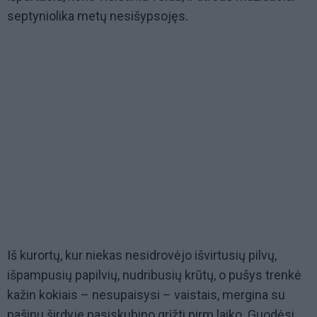
septyniolika metų nesišypsojęs.
Iš kurortų, kur niekas nesidrovėjo išvirtusių pilvų,
išpampusių papilvių, nudribusių krūtų, o pušys trenkė
kažin kokiais – nesupaisysi – vaistais, mergina su
pašinu širdyje pasiskubino grįžti pirm laiko. Guodėsi