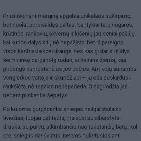
Prieš išeinant merginą apgobia unikalaus sukirpimo,
bet nuolat persišaldęs paltas. Santykiai tarp nugaros,
krūtinės, rankovių, skvernų ir kišenių jau seniai pašliję,
kai kurios dalys kitų nė nepažįsta, bet iš pareigos
visos kantriai laikosi drauge, nes kas gi dar sušildys
šeimininkę darganotą rudenį ar švininę žiemą, kas
pridengs kumpstančius jos pečius. Ant kojų aunamos
vengierkos vaitoja ir skundžiasi – jų oda suskirdusi,
raukšlėta, nė tepalas nebepadeda. O paguodžia jas
nebent plinkantis šepetys.
Po kojomis gurgždantis sniegas neilgai išsilaiko
šviežias, tuojau pat tęžta, maišosi su išbarstyta
druska, su purvu, atkimbančiu nuo tūkstančių batų. Kol
ore, sniegas dar švarus, bet vos nukritusios ant