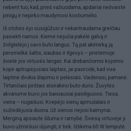
nebent tuo, kad, prieš važiuodama, apdairiai nešvaistė
pinigų ir nepirko maudymosi kostiumėlio.
Iš stoties ėjo susigūžusi ir nekantraudama greičiau
pasiekti namus. Kieme nejučia pakėlė galvą ir
žvilgtelėjo į savo buto langus. Tą pat akimirką ją
persmelkė šaltis, siaubas ir ilgesys – prietemoje
švietė jos virtuvės langas. Kai drebančiomis kojomis
kopė aptrupėjusiais laiptais, jai pasirodė, kad visa
laiptinė dvokia šlapimu ir pelėsiais. Vaidenasi, pamanė.
Tirtančiais pirštais atsirakino buto duris. Žuvytės
akvariume buvo jos baisiausiai pasiilgusios. Tiesa,
viena – nugaišusi. Kvepėjo sienų apmušalais ir
sužiedėjusia duona. Už sienos riejosi kaimynai.
Merginą apsiautė šiluma ir ramybė. Šviesą virtuvėje ji
buvo užmiršusi išjungti, ir tiek. Ištikima 60 W lemputė