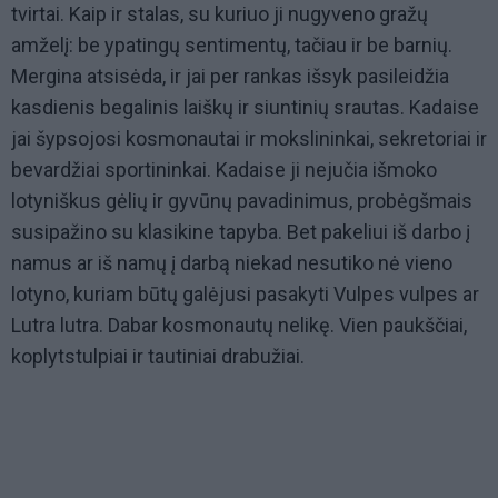
tvirtai. Kaip ir stalas, su kuriuo ji nugyveno gražų
amželį: be ypatingų sentimentų, tačiau ir be barnių.
Mergina atsisėda, ir jai per rankas išsyk pasileidžia
kasdienis begalinis laiškų ir siuntinių srautas. Kadaise
jai šypsojosi kosmonautai ir mokslininkai, sekretoriai ir
bevardžiai sportininkai. Kadaise ji nejučia išmoko
lotyniškus gėlių ir gyvūnų pavadinimus, probėgšmais
susipažino su klasikine tapyba. Bet pakeliui iš darbo į
namus ar iš namų į darbą niekad nesutiko nė vieno
lotyno, kuriam būtų galėjusi pasakyti Vulpes vulpes ar
Lutra lutra. Dabar kosmonautų nelikę. Vien paukščiai,
koplytstulpiai ir tautiniai drabužiai.